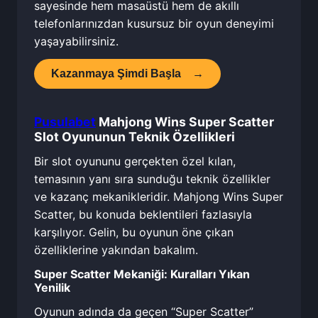
sayesinde hem masaüstü hem de akıllı
telefonlarınızdan kusursuz bir oyun deneyimi
yaşayabilirsiniz.
Kazanmaya Şimdi Başla
→
Pusulabet
Mahjong Wins Super Scatter
Slot Oyununun Teknik Özellikleri
Bir slot oyununu gerçekten özel kılan,
temasının yanı sıra sunduğu teknik özellikler
ve kazanç mekanikleridir. Mahjong Wins Super
Scatter, bu konuda beklentileri fazlasıyla
karşılıyor. Gelin, bu oyunun öne çıkan
özelliklerine yakından bakalım.
Super Scatter Mekaniği: Kuralları Yıkan
Yenilik
Oyunun adında da geçen “Super Scatter”