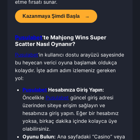
etme fırsatı sunar.
Kazanmaya Şimdi Başla
→
Pusulabet
’te Mahjong Wins Super
Scatter Nasıl Oynanır?
Pusulabet
’in kullanıcı dostu arayüzü sayesinde
bu heyecan verici oyuna başlamak oldukça
kolaydır. İşte adım adım izlemeniz gereken
yol:
Pusulabet
Hesabınıza Giriş Yapın:
Öncelikle
Pusulabet
güncel giriş adresi
üzerinden siteye erişim sağlayın ve
hesabınıza giriş yapın. Eğer bir hesabınız
yoksa, birkaç dakika içinde kolayca üye
olabilirsiniz.
Oyunu Bulun:
Ana sayfadaki “Casino” veya