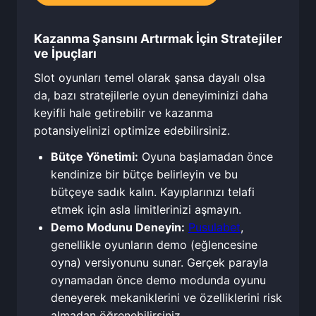
Kazanma Şansını Artırmak İçin Stratejiler
ve İpuçları
Slot oyunları temel olarak şansa dayalı olsa
da, bazı stratejilerle oyun deneyiminizi daha
keyifli hale getirebilir ve kazanma
potansiyelinizi optimize edebilirsiniz.
Bütçe Yönetimi:
Oyuna başlamadan önce
kendinize bir bütçe belirleyin ve bu
bütçeye sadık kalın. Kayıplarınızı telafi
etmek için asla limitlerinizi aşmayın.
Demo Modunu Deneyin:
Pusulabet
,
genellikle oyunların demo (eğlencesine
oyna) versiyonunu sunar. Gerçek parayla
oynamadan önce demo modunda oyunu
deneyerek mekaniklerini ve özelliklerini risk
almadan öğrenebilirsiniz.