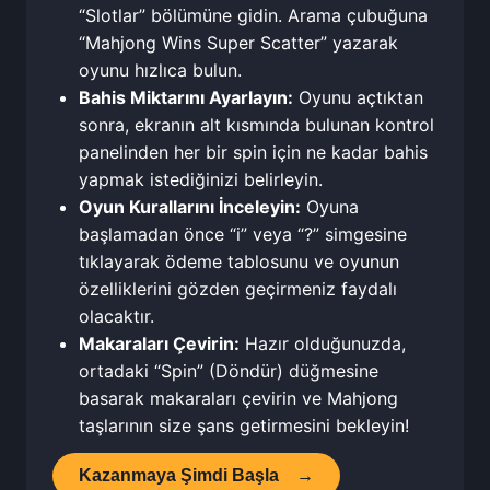
“Slotlar” bölümüne gidin. Arama çubuğuna
“Mahjong Wins Super Scatter” yazarak
oyunu hızlıca bulun.
Bahis Miktarını Ayarlayın:
Oyunu açtıktan
sonra, ekranın alt kısmında bulunan kontrol
panelinden her bir spin için ne kadar bahis
yapmak istediğinizi belirleyin.
Oyun Kurallarını İnceleyin:
Oyuna
başlamadan önce “i” veya “?” simgesine
tıklayarak ödeme tablosunu ve oyunun
özelliklerini gözden geçirmeniz faydalı
olacaktır.
Makaraları Çevirin:
Hazır olduğunuzda,
ortadaki “Spin” (Döndür) düğmesine
basarak makaraları çevirin ve Mahjong
taşlarının size şans getirmesini bekleyin!
Kazanmaya Şimdi Başla
→