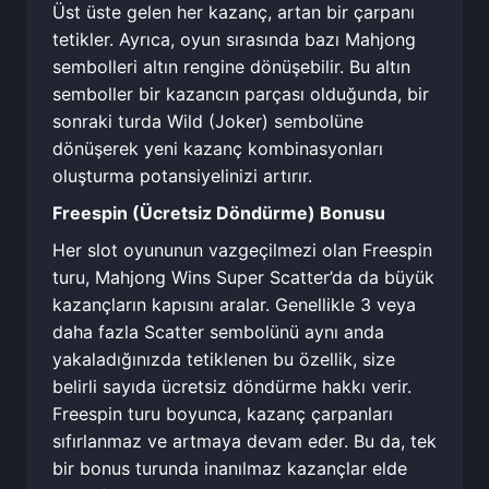
Üst üste gelen her kazanç, artan bir çarpanı
tetikler. Ayrıca, oyun sırasında bazı Mahjong
sembolleri altın rengine dönüşebilir. Bu altın
semboller bir kazancın parçası olduğunda, bir
sonraki turda Wild (Joker) sembolüne
dönüşerek yeni kazanç kombinasyonları
oluşturma potansiyelinizi artırır.
Freespin (Ücretsiz Döndürme) Bonusu
Her slot oyununun vazgeçilmezi olan Freespin
turu, Mahjong Wins Super Scatter’da da büyük
kazançların kapısını aralar. Genellikle 3 veya
daha fazla Scatter sembolünü aynı anda
yakaladığınızda tetiklenen bu özellik, size
belirli sayıda ücretsiz döndürme hakkı verir.
Freespin turu boyunca, kazanç çarpanları
sıfırlanmaz ve artmaya devam eder. Bu da, tek
bir bonus turunda inanılmaz kazançlar elde